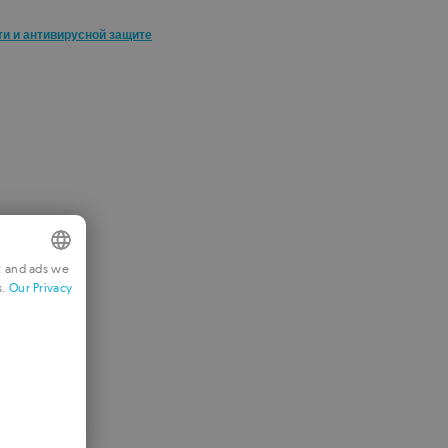
ти и антивирусной защите
t and ads we
s.
Our Privacy
NGLISH
RENCH
ERMAN
ORTUGUESE
TALIAN