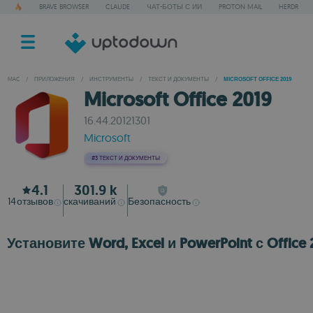
BRAVE BROWSER
CLAUDE
ЧАТ-БОТЫ С ИИ
PROTON MAIL
HERDR
MAC
/
ПРИЛОЖЕНИЯ
/
ИНСТРУМЕНТЫ
/
ТЕКСТ И ДОКУМЕНТЫ
/
MICROSOFT OFFICE 2019
Microsoft Office 2019
16.44.20121301
Microsoft
#3
ТЕКСТ И ДОКУМЕНТЫ
4.1
301.9 k
14
отзывов
скачиваний
Безопасность
Установите Word, Excel и PowerPoint с Office 