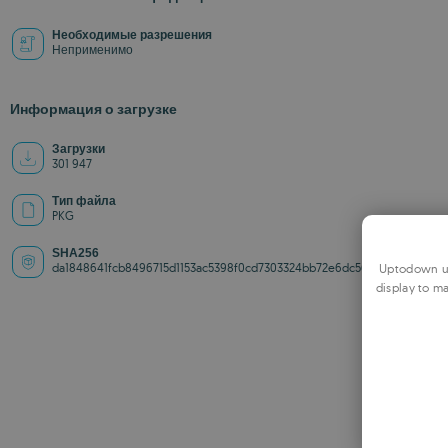
Необходимые разрешения
Неприменимо
Информация о загрузке
Загрузки
301 947
Тип файла
PKG
SHA256
da1848641fcb8496715d1153ac5398f0cd7303324bb72e6dc568f373f2e4bb34
Uptodown us
display to ma